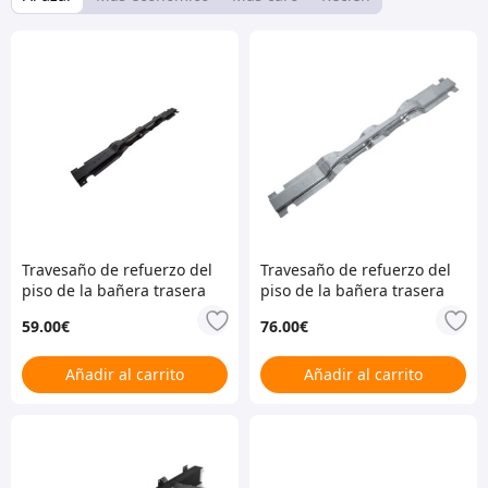
Travesaño de refuerzo del
Travesaño de refuerzo del
piso de la bañera trasera
piso de la bañera trasera
– Defender/Series 2 y 3
galvanizado –
59.00
€
76.00
€
Defender/Series 2 y 3 –
OFERTA ESPECIAL
Añadir al carrito
Añadir al carrito