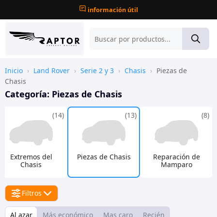
información útil
Inicio
›
Land Rover
›
Serie 2 y 3
›
Chasis
›
Piezas de
Chasis
Categoría:
Piezas de Chasis
(14)
(13)
(8)
Extremos del
Piezas de Chasis
Reparación de
Chasis
Mamparo
Filtros
Al azar
Más económico
Mas caro
Recién