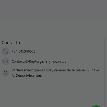
Contacto
+34 645346578
Contacto@Raptorgallerymotors.com
Partida madrigueres SUD, camino de la plana 77, nave
A, Denia (Alicante).