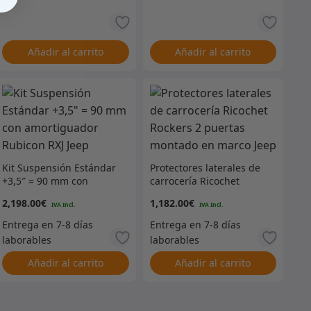
Añadir al carrito
Añadir al carrito
Kit Suspensión Estándar
Protectores laterales de
+3,5″ = 90 mm con
carrocería Ricochet
amortiguador Rubicon
Rockers 2 puertas
2,198.00
€
1,182.00
€
RXJ Jeep
montado en marco Jeep
Añadir al carrito
Añadir al carrito