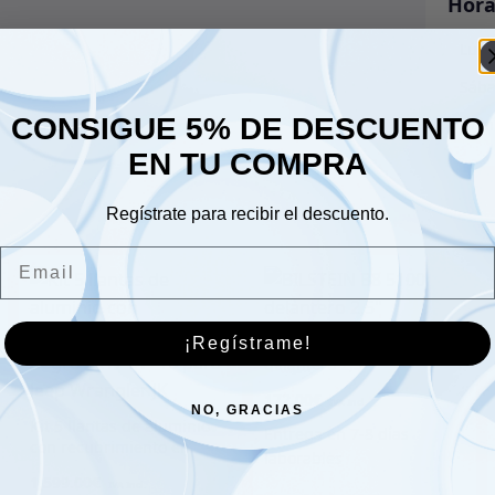
Hora
Lune
Sáb
CONSIGUE 5% DE DESCUENTO
Dom
EN TU COMPRA
Regístrate para recibir el descuento.
Email
BILSTEIN B8 5100
¡Regístrame!
delantero 2,5″
172.00
€
NO, GRACIAS
Kit 5 llantas de aluminio
con recubrimiento en
polvo negro 9×17 ET -16
1,599.00
€
para Jeep Wrangler JK