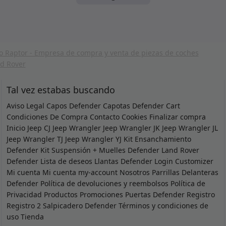
Tal vez estabas buscando
Aviso Legal
Capos Defender
Capotas Defender
Cart
Condiciones De Compra
Contacto
Cookies
Finalizar compra
Inicio
Jeep CJ
Jeep Wrangler
Jeep Wrangler JK
Jeep Wrangler JL
Jeep Wrangler TJ
Jeep Wrangler YJ
Kit Ensanchamiento
Defender
Kit Suspensión + Muelles Defender
Land Rover
Defender
Lista de deseos
Llantas Defender
Login Customizer
Mi cuenta
Mi cuenta
my-account
Nosotros
Parrillas Delanteras
Defender
Política de devoluciones y reembolsos
Política de
Privacidad
Productos
Promociones
Puertas Defender
Registro
Registro 2
Salpicadero Defender
Términos y condiciones de
uso
Tienda