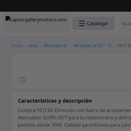
Catalogar
Inicio
›
Jeep
›
Wrangler JK
›
Wrangler JK 07 - 18
›
YETI XD
Características y descripción
Compra YETI XD Dirección con barra de acoplamient
Atenuador Griffin XD™ para tu todoterreno y disfru
pedidos desde 300€. Calidad garantizada para Land