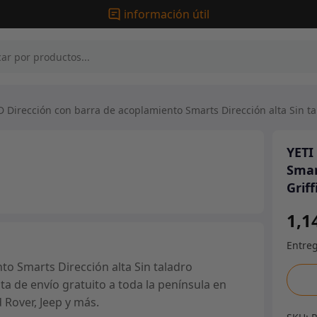
información útil
 Dirección con barra de acoplamiento Smarts Dirección alta Sin t
YETI
Smar
Grif
1,1
o Smarts Dirección alta Sin taladro
YETI
ta de envío gratuito a toda la península en
XD
 Rover, Jeep y más.
Direc