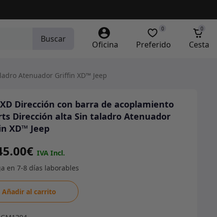
0
0
Buscar
Oficina
Preferido
Cesta
aladro Atenuador Griffin XD™ Jeep
 XD Dirección con barra de acoplamiento
ts Dirección alta Sin taladro Atenuador
fin XD™ Jeep
45.00
€
Añadir al carrito
ción