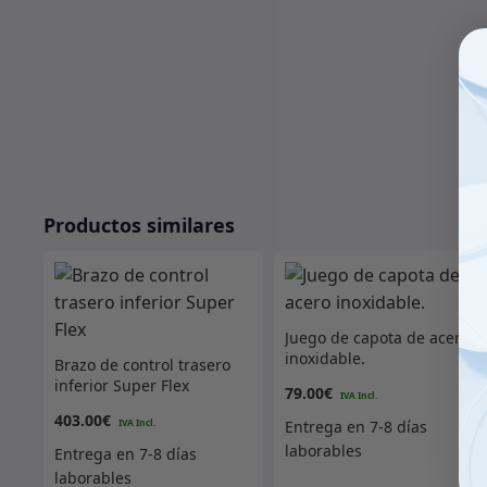
Productos similares
Juego de capota de acero
inoxidable.
Brazo de control trasero
inferior Super Flex
79.00
€
403.00
€