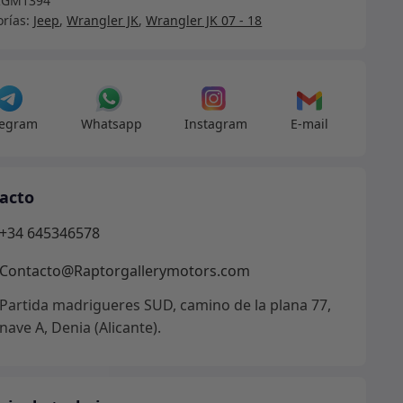
RGM1394
orías:
Jeep
,
Wrangler JK
,
Wrangler JK 07 - 18
amiento
ts
ción
legram
Whatsapp
Instagram
E-mail
ro
acto
uador
+34 645346578
n
Contacto@Raptorgallerymotors.com
dad
Partida madrigueres SUD, camino de la plana 77,
nave A, Denia (Alicante).