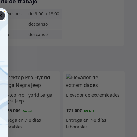
rio de trabajo
s - Viernes
de 9:00 a 18:00
ado
descanso
ingo
descanso
Trektop Pro Hybrid Sarga
Elevador de extremidades
Negra Jeep
3,535.00
€
171.00
€