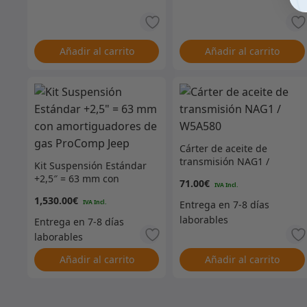
Añadir al carrito
Añadir al carrito
Cárter de aceite de
transmisión NAG1 /
Kit Suspensión Estándar
W5A580
+2,5″ = 63 mm con
71.00
€
amortiguadores de gas
1,530.00
€
ProComp Jeep
Añadir al carrito
Añadir al carrito