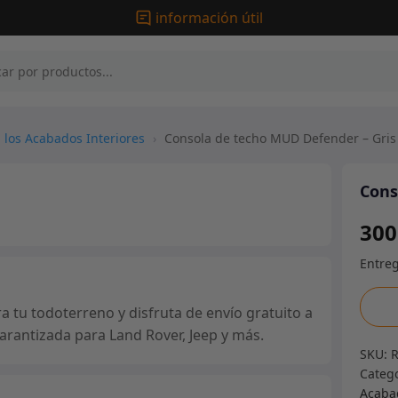
información útil
 los Acabados Interiores
›
Consola de techo MUD Defender – Gris
Cons
300
Conso
tu todoterreno y disfruta de envío gratuito a
de
arantizada para Land Rover, Jeep y más.
techo
SKU:
MUD
Categ
Defe
Acabad