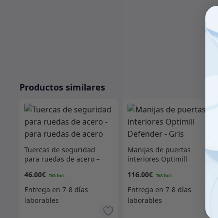
Productos similares
Tuercas de seguridad
Manijas de puertas
para ruedas de acero –
interiores Optimill
para ruedas de acero
Defender – Gris
46.00
€
116.00
€