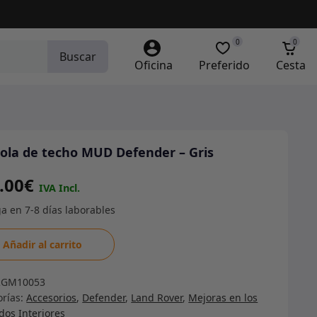
0
0
Buscar
Oficina
Preferido
Cesta
ola de techo MUD Defender – Gris
.00
€
la
Añadir al carrito
RGM10053
orías:
Accesorios
,
Defender
,
Land Rover
,
Mejoras en los
nder
os Interiores