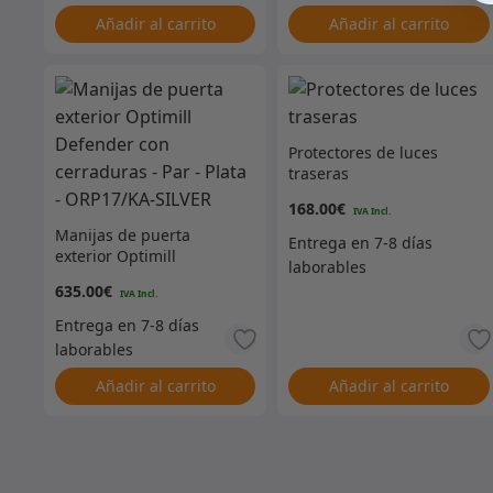
Añadir al carrito
Añadir al carrito
Protectores de luces
traseras
168.00
€
Manijas de puerta
exterior Optimill
Defender con cerraduras
635.00
€
– Par – Plata – ORP17/KA-
SILVER
Añadir al carrito
Añadir al carrito