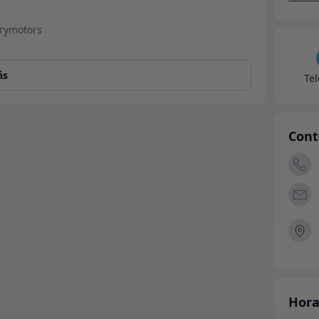
-
Gris
canti
ás
Te
Cont
Hora