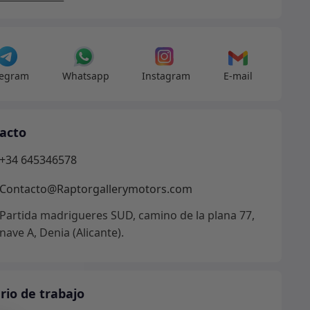
dad
legram
Whatsapp
Instagram
E-mail
acto
+34 645346578
Contacto@Raptorgallerymotors.com
Partida madrigueres SUD, camino de la plana 77,
nave A, Denia (Alicante).
rio de trabajo