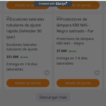
Añadir al carrito
Añadir al carrito
Protectores de lámpara
KBX NAS – Negro
Escalones laterales
satinado – Par
tubulares de ajuste
37.00
€
rápido Defender 90 (par)
321.00
€
Añadir al carrito
Añadir al carrito
Descargar más