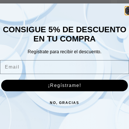
Lune
Sáb
Dom
CONSIGUE 5% DE DESCUENTO
EN TU COMPRA
Regístrate para recibir el descuento.
Email
Protectores de umbral
Safari para Defender 110
de 5 puertas (par) –
¡Regístrame!
116.00
€
plateado –
Actualización de la
parrilla delantera del KBX
NO, GRACIAS
Defender – Negro
415.00
€
satinado premium