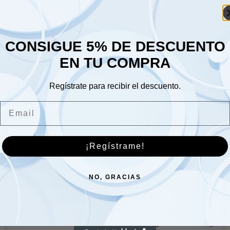
Lune
Sáb
CONSIGUE 5% DE DESCUENTO
Dom
EN TU COMPRA
Regístrate para recibir el descuento.
Email
¡Regístrame!
Embellecedor del panel
del faro delantero –
Cubierta de luz trasera
derecho
NO, GRACIAS
en la parte trasera de la
17.00
€
carrocería derecha
32.00
€