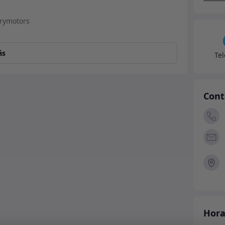
ás
Te
Cont
Hora