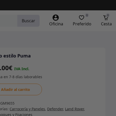
0
0
Buscar
Oficina
Preferido
Cesta
o estilo Puma
.00
€
o
Añadir al carrito
a
RGM9655
dad
orías:
Carrocería y Paneles
,
Defender
,
Land Rover
,
oques y Fijaciones