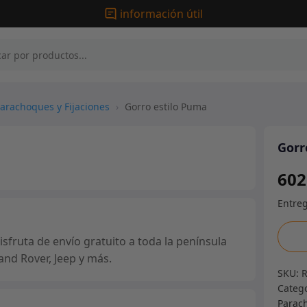
información útil
arachoques y Fijaciones
›
Gorro estilo Puma
Gorr
602
Gorr
fruta de envío gratuito a toda la península
estilo
and Rover, Jeep y más.
Pum
SKU:
canti
Categ
Parach