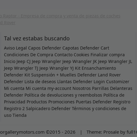
Tal vez estabas buscando
Aviso Legal
Capos Defender
Capotas Defender
Cart
Condiciones De Compra
Contacto
Cookies
Finalizar compra
Inicio
Jeep CJ
Jeep Wrangler
Jeep Wrangler JK
Jeep Wrangler JL
Jeep Wrangler TJ
Jeep Wrangler YJ
Kit Ensanchamiento
Defender
Kit Suspensión + Muelles Defender
Land Rover
Defender
Lista de deseos
Llantas Defender
Login Customizer
Mi cuenta
Mi cuenta
my-account
Nosotros
Parrillas Delanteras
Defender
Política de devoluciones y reembolsos
Política de
Privacidad
Productos
Promociones
Puertas Defender
Registro
Registro 2
Salpicadero Defender
Términos y condiciones de
uso
Tienda
orgallerymotors.com ©2015 - 2026
|
Theme:
Prosale
by
full