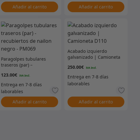
Añadir al carrito
Añadir al carrito
Acabado izquierdo
galvanizado | Camioneta
Paragolpes tubulares
D110
traseros (par) –
250.00
€
recubiertos de nailon
123.00
€
negro – PM069
Añadir al carrito
Añadir al carrito