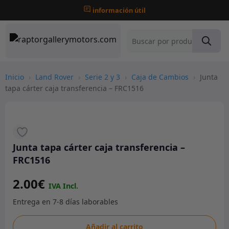
información útil
Inicio
›
Land Rover
›
Serie 2 y 3
›
Caja de Cambios
›
Junta
tapa cárter caja transferencia – FRC1516
Junta tapa cárter caja transferencia –
FRC1516
2.00
€
Junta
Añadir al carrito