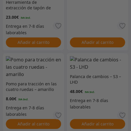
Herramienta de
extracción de tapón de
drenaje de estilo
23.00
€
ranurado adecuada para
vehículos Series,
Defender y Range Rover
Classic
Añadir al carrito
Añadir al carrito
Palanca de cambios – S3 –
LHD
Pomo para tracción en las
cuatro ruedas – amarillo
48.00
€
8.00
€
Añadir al carrito
Añadir al carrito