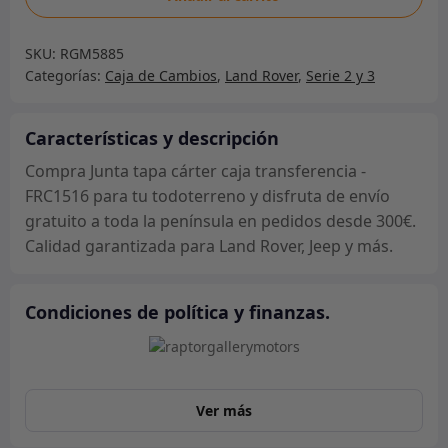
tapa
cárter
SKU:
RGM5885
caja
Categorías:
Caja de Cambios
,
Land Rover
,
Serie 2 y 3
transferencia
-
FRC1516
Características y descripción
cantidad
Compra Junta tapa cárter caja transferencia -
FRC1516 para tu todoterreno y disfruta de envío
gratuito a toda la península en pedidos desde 300€.
Calidad garantizada para Land Rover, Jeep y más.
Condiciones de política y finanzas.
Ver más