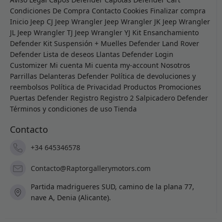
Condiciones De Compra
Contacto
Cookies
Finalizar compra
Inicio
Jeep CJ
Jeep Wrangler
Jeep Wrangler JK
Jeep Wrangler
JL
Jeep Wrangler TJ
Jeep Wrangler YJ
Kit Ensanchamiento
Defender
Kit Suspensión + Muelles Defender
Land Rover
Defender
Lista de deseos
Llantas Defender
Login
Customizer
Mi cuenta
Mi cuenta
my-account
Nosotros
Parrillas Delanteras Defender
Política de devoluciones y
reembolsos
Política de Privacidad
Productos
Promociones
Puertas Defender
Registro
Registro 2
Salpicadero Defender
Términos y condiciones de uso
Tienda
Contacto
+34 645346578
Contacto@Raptorgallerymotors.com
Partida madrigueres SUD, camino de la plana 77,
nave A, Denia (Alicante).