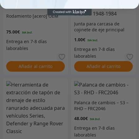
Rodamiento [acero] OEM
Junta para carcasa de
cojinete de eje principal
75.00
€
trasero 1948-1984
1.00
€
Añadir al carrito
Añadir al carrito
Palanca de cambios – S3 –
RHD – FRC2046
48.00
€