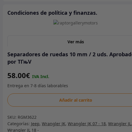
Condiciones de política y finanzas.
Ver más
Separadores de ruedas 10 mm / 2 uds. Aprobad
por TГњV
58.00
€
Separadores
Añadir al carrito
de
ruedas
SKU:
RGM3622
10
Categorías:
Jeep
,
Wrangler JK
,
Wrangler JK 07 - 18
,
Wrangler JL
mm
Wrangler JL 18 -