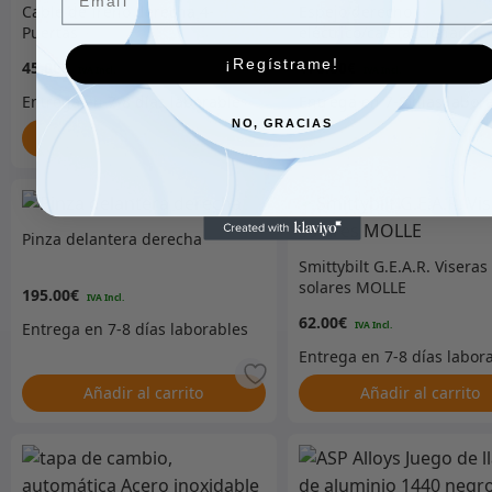
Cable de freno derecha 4-
Espejo derecho
Puertas
eléctrico/calefaccionado
¡Regístrame!
45.00
€
178.00
€
NO, GRACIAS
Añadir al carrito
Añadir al carrito
Pinza delantera derecha
Smittybilt G.E.A.R. Viseras
solares MOLLE
195.00
€
62.00
€
Añadir al carrito
Añadir al carrito