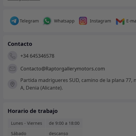
/
2
uds.
Telegram
Whatsapp
Instagram
E-ma
Aprobado
por
TГњV
Contacto
cantidad
+34 645346578
Contacto@Raptorgallerymotors.com
Partida madrigueres SUD, camino de la plana 77, 
A, Denia (Alicante).
Horario de trabajo
Lunes - Viernes
de 9:00 a 18:00
Sábado
descanso