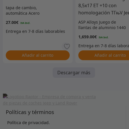
tapa de cambio,
automática Acero
inoxidable
ASP Alloys Juego de
27.00
€
llantas de aluminio 1440
negro 8,5×17 ET +10 con
1,659.00
€
homologación TГњV Jeep
Añadir al carrito
Añadir al carrito
Descargar más
Políticas y términos
Política de privacidad.