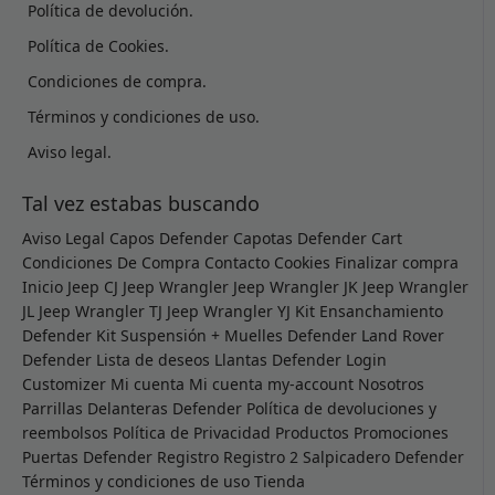
Política de devolución.
Política de Cookies.
Condiciones de compra.
Términos y condiciones de uso.
Aviso legal.
Tal vez estabas buscando
Aviso Legal
Capos Defender
Capotas Defender
Cart
Condiciones De Compra
Contacto
Cookies
Finalizar compra
Inicio
Jeep CJ
Jeep Wrangler
Jeep Wrangler JK
Jeep Wrangler
JL
Jeep Wrangler TJ
Jeep Wrangler YJ
Kit Ensanchamiento
Defender
Kit Suspensión + Muelles Defender
Land Rover
Defender
Lista de deseos
Llantas Defender
Login
Customizer
Mi cuenta
Mi cuenta
my-account
Nosotros
Parrillas Delanteras Defender
Política de devoluciones y
reembolsos
Política de Privacidad
Productos
Promociones
Puertas Defender
Registro
Registro 2
Salpicadero Defender
Términos y condiciones de uso
Tienda