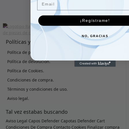
Descargar más
¡Regístrame!
NO, GRACIAS
Políticas y términos
Política de privacidad.
Política de devolución.
Política de Cookies.
Condiciones de compra.
Términos y condiciones de uso.
Aviso legal.
Tal vez estabas buscando
Aviso Legal
Capos Defender
Capotas Defender
Cart
Condiciones De Compra
Contacto
Cookies
Finalizar compra