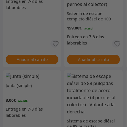
Sistema de escape
completo diésel de 109
pulgadas (hasta 1974, 2
199.00
€
puertas, tanque de
llenado delantero, 4
pernos al colector)
Añadir al carrito
Añadir al carrito
Junta (simple)
3.00
€
Sistema de escape diésel
de 88 pulgadas