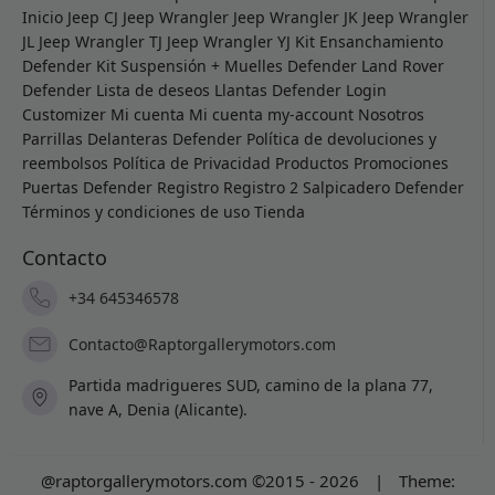
Inicio
Jeep CJ
Jeep Wrangler
Jeep Wrangler JK
Jeep Wrangler
JL
Jeep Wrangler TJ
Jeep Wrangler YJ
Kit Ensanchamiento
Defender
Kit Suspensión + Muelles Defender
Land Rover
Defender
Lista de deseos
Llantas Defender
Login
Customizer
Mi cuenta
Mi cuenta
my-account
Nosotros
Parrillas Delanteras Defender
Política de devoluciones y
reembolsos
Política de Privacidad
Productos
Promociones
Puertas Defender
Registro
Registro 2
Salpicadero Defender
Términos y condiciones de uso
Tienda
Contacto
+34 645346578
Contacto@Raptorgallerymotors.com
Partida madrigueres SUD, camino de la plana 77,
nave A, Denia (Alicante).
@raptorgallerymotors.com ©2015 - 2026
|
Theme: