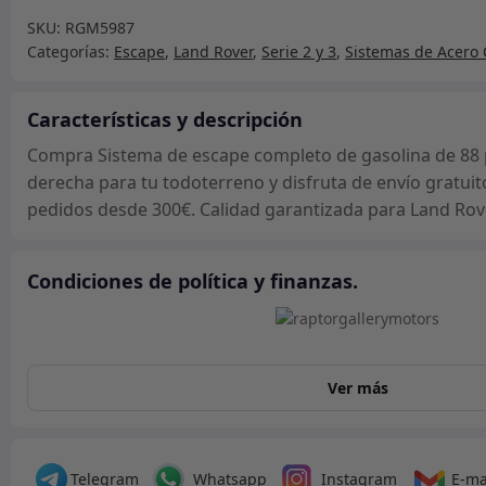
escape
SKU:
RGM5987
completo
Categorías:
Escape
,
Land Rover
,
Serie 2 y 3
,
Sistemas de Acero
de
gasolina
de
Características y descripción
88
Compra Sistema de escape completo de gasolina de 88 p
pulgadas
derecha para tu todoterreno y disfruta de envío gratuit
-
pedidos desde 300€. Calidad garantizada para Land Rove
Volante
a
la
Condiciones de política y finanzas.
derecha
cantidad
Ver más
Telegram
Whatsapp
Instagram
E-ma