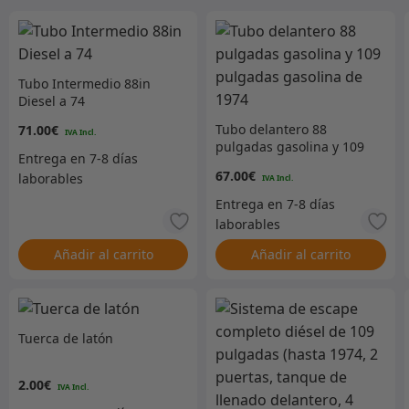
Tubo Intermedio 88in
Diesel a 74
Tubo delantero 88
71.00
€
pulgadas gasolina y 109
pulgadas gasolina de
67.00
€
1974
Añadir al carrito
Añadir al carrito
Tuerca de latón
2.00
€