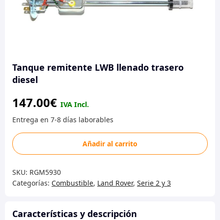
Tanque remitente LWB llenado trasero
diesel
147.00
€
Tanque
Añadir al carrito
remitente
LWB
SKU:
RGM5930
llenado
Categorías:
Combustible
,
Land Rover
,
Serie 2 y 3
trasero
diesel
cantidad
Características y descripción