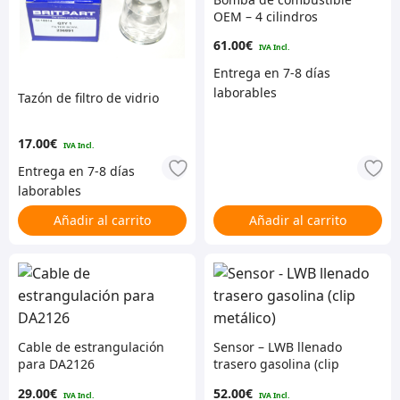
OEM – 4 cilindros
gasolina
61.00
€
Tazón de filtro de vidrio
17.00
€
Añadir al carrito
Añadir al carrito
Cable de estrangulación
Sensor – LWB llenado
para DA2126
trasero gasolina (clip
metálico)
29.00
€
52.00
€