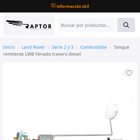
información útil
Inicio
›
Land Rover
›
Serie 2 y 3
›
Combustible
›
Tanque
remitente LWB llenado trasero diesel