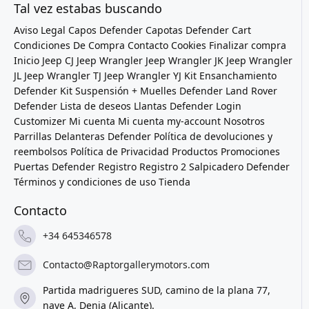
Tal vez estabas buscando
Aviso Legal
Capos Defender
Capotas Defender
Cart
Condiciones De Compra
Contacto
Cookies
Finalizar compra
Inicio
Jeep CJ
Jeep Wrangler
Jeep Wrangler JK
Jeep Wrangler
JL
Jeep Wrangler TJ
Jeep Wrangler YJ
Kit Ensanchamiento
Defender
Kit Suspensión + Muelles Defender
Land Rover
Defender
Lista de deseos
Llantas Defender
Login
Customizer
Mi cuenta
Mi cuenta
my-account
Nosotros
Parrillas Delanteras Defender
Política de devoluciones y
reembolsos
Política de Privacidad
Productos
Promociones
Puertas Defender
Registro
Registro 2
Salpicadero Defender
Términos y condiciones de uso
Tienda
Contacto
+34 645346578
Contacto@Raptorgallerymotors.com
Partida madrigueres SUD, camino de la plana 77,
nave A, Denia (Alicante).