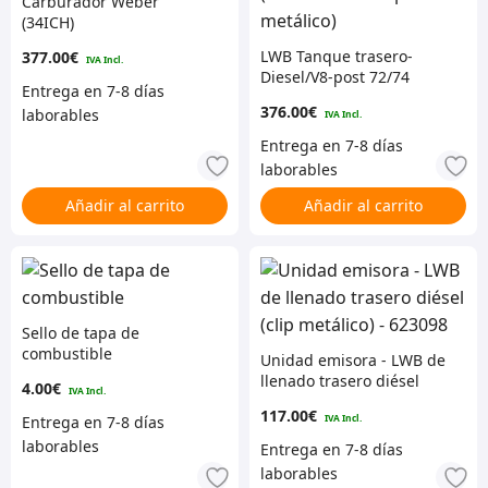
Carburador Weber
(34ICH)
LWB Tanque trasero-
377.00
€
Diesel/V8-post 72/74
(remitente de clip
376.00
€
metálico)
Añadir al carrito
Añadir al carrito
Sello de tapa de
combustible
Unidad emisora ​​- LWB de
llenado trasero diésel
4.00
€
(clip metálico) – 623098
117.00
€