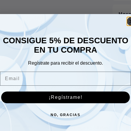
Hora
Lune
Sáb
CONSIGUE 5% DE DESCUENTO
Dom
EN TU COMPRA
Regístrate para recibir el descuento.
Email
¡Regístrame!
Tubo Intermedio 88in
Diesel a 74
Tubo delantero 109
NO, GRACIAS
pulgadas gasolina –
71.00
€
hasta 1974
72.00
€