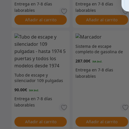
Añadir al carrito
Añadir al carrito
Sistema de escape
completo de gasolina de
88 pulgadas – Volante a
287.00
€
la izquierda
Tubo de escape y
silenciador 109 pulgadas
– hasta 1974 5 puertas y
90.00
€
todos los modelos desde
1974
Añadir al carrito
Añadir al carrito