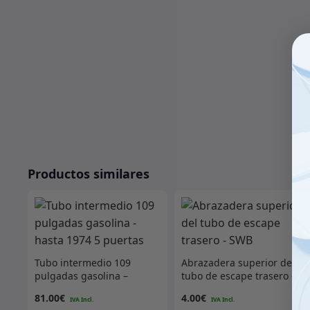
Productos similares
Tubo intermedio 109
Abrazadera superior del
pulgadas gasolina –
tubo de escape trasero –
hasta 1974 5 puertas
SWB
81.00
€
4.00
€