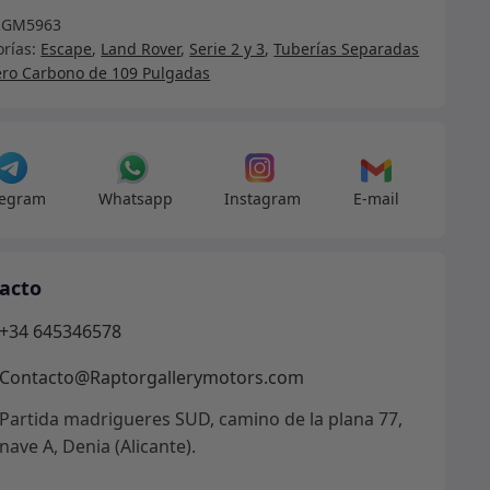
pe
RGM5963
orías:
Escape
,
Land Rover
,
Serie 2 y 3
,
Tuberías Separadas
iador,
ero Carbono de 109 Pulgadas
s
adas
legram
Whatsapp
Instagram
E-mail
te
acto
cha
+34 645346578
Contacto@Raptorgallerymotors.com
adas
Partida madrigueres SUD, camino de la plana 77,
nave A, Denia (Alicante).
dad